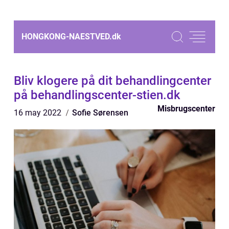
HONGKONG-NAESTVED.
dk
Bliv klogere på dit behandlingcenter
på behandlingscenter-stien.dk
Misbrugscenter
16 may 2022
Sofie Sørensen