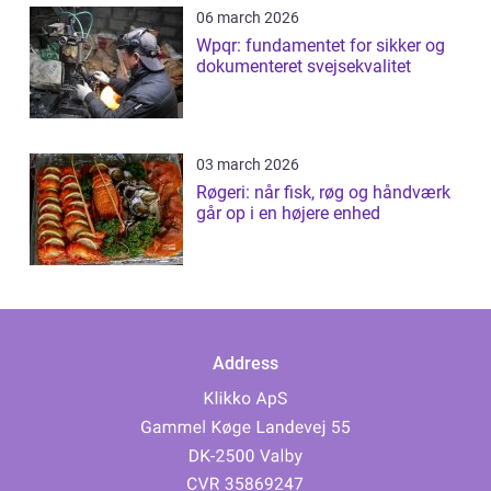
06 march 2026
Wpqr: fundamentet for sikker og
dokumenteret svejsekvalitet
03 march 2026
Røgeri: når fisk, røg og håndværk
går op i en højere enhed
Address